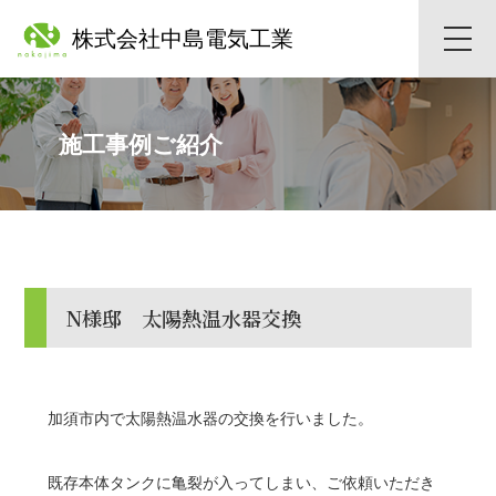
株式会社中島電気工業
toggle
naviga
施工事例ご紹介
N様邸 太陽熱温水器交換
加須市内で太陽熱温水器の交換を行いました。
既存本体タンクに亀裂が入ってしまい、ご依頼いただき